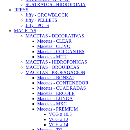
SUSTRATOS - HIDROPONIA
JIFFYS
Jiffy - GROWBLOCK
Jiffy - PELLETS
Jiffy - POTS
MACETAS
MACETAS - DECORATIVAS
Macetas - CLEAR
Macetas - CLIVO
Macetas - COLGANTES
Macetas - MITU
MACETAS - HIDROPONICAS
MACETAS - ORQUIDEAS
MACETAS - PROPAGACION
Macetas - BONSAI
Macetas - CONTENEDOR
Macetas - CUADRADAS
Macetas - ERCOLE
Macetas - LUNGA
Macetas - MXC
Macetas - PREMIUM
VCG # 10.5
VCG # 12
VCH # 14
Macetas - TO