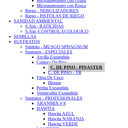
Microaspersores con Grapa
Microaspersores con Rosca
Riego - NEBULIZADORES
Riego - PISTOLAS DE RIEGO
SANIDAD AMBIENTAL
S.Am - RATICIDAS
S.Am -CONTROL ECOLOGICO
SEMILLAS
SUSTRATOS
Sustrato - MUSGO SPHAGNUM
Sustratos - ESPECIALES
Arcilla Expandida
Corteza De Pino
C. DE PINO - PINASTER
C. DE PINO - TR
Fibra De Coco
Bloque
Perlita Expandida
Vermiculita Expandida
Sustratos - PROFESIONALES
ARANMIX # 8
HAWITA
Hawita AZUL
Hawita NARANJA
Hawita VERDE