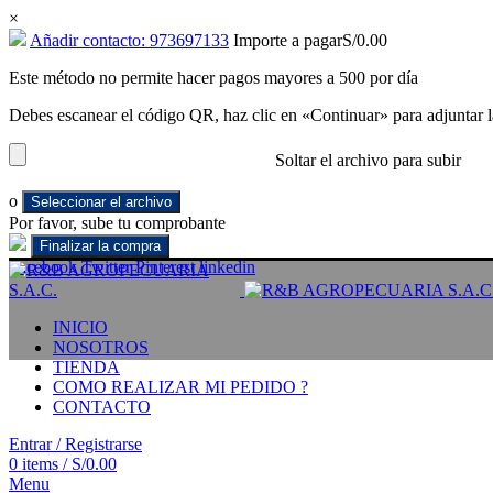
×
Añadir contacto: 973697133
Importe a pagar
S/
0.00
Este método no permite hacer pagos mayores a 500 por día
Debes escanear el código QR, haz clic en «Continuar» para adjuntar l
Soltar el archivo para subir
o
Seleccionar el archivo
Por favor, sube tu comprobante
Facebook
Twitter
Pinterest
linkedin
INICIO
NOSOTROS
TIENDA
COMO REALIZAR MI PEDIDO ?
CONTACTO
Entrar / Registrarse
0
items
/
S/
0.00
Menu