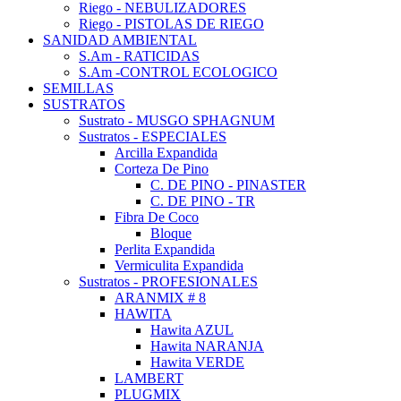
Riego - NEBULIZADORES
Riego - PISTOLAS DE RIEGO
SANIDAD AMBIENTAL
S.Am - RATICIDAS
S.Am -CONTROL ECOLOGICO
SEMILLAS
SUSTRATOS
Sustrato - MUSGO SPHAGNUM
Sustratos - ESPECIALES
Arcilla Expandida
Corteza De Pino
C. DE PINO - PINASTER
C. DE PINO - TR
Fibra De Coco
Bloque
Perlita Expandida
Vermiculita Expandida
Sustratos - PROFESIONALES
ARANMIX # 8
HAWITA
Hawita AZUL
Hawita NARANJA
Hawita VERDE
LAMBERT
PLUGMIX