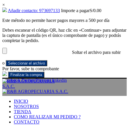
×
Añadir contacto: 973697133
Importe a pagar
S/
0.00
Este método no permite hacer pagos mayores a 500 por día
Debes escanear el código QR, haz clic en «Continuar» para adjuntar
la captura de pantalla (es el único comprobante de pago) y podrás
completar la pedido.
Soltar el archivo para subir
o
Seleccionar el archivo
Por favor, sube tu comprobante
Facebook
Twitter
Pinterest
linkedin
INICIO
NOSOTROS
TIENDA
COMO REALIZAR MI PEDIDO ?
CONTACTO