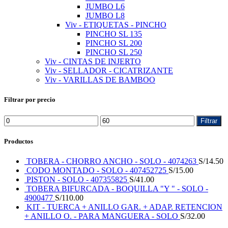
JUMBO L6
JUMBO L8
Viv - ETIQUETAS - PINCHO
PINCHO SL 135
PINCHO SL 200
PINCHO SL 250
Viv - CINTAS DE INJERTO
Viv - SELLADOR - CICATRIZANTE
Viv - VARILLAS DE BAMBOO
Filtrar por precio
Filtrar
Productos
TOBERA - CHORRO ANCHO - SOLO - 4074263
S/
14.50
CODO MONTADO - SOLO - 407452725
S/
15.00
PISTON - SOLO - 407355825
S/
41.00
TOBERA BIFURCADA - BOQUILLA "Y " - SOLO -
4900477
S/
110.00
KIT - TUERCA + ANILLO GAR. + ADAP. RETENCION
+ ANILLO O. - PARA MANGUERA - SOLO
S/
32.00