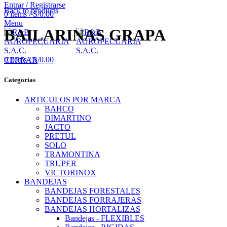
Entrar / Registrarse
Back to products
0
items
/
S/
0.00
Menu
BAILARINAS GRAPA
0
items
/
S/
0.00
CERRAR
Categorias
ARTICULOS POR MARCA
BAHCO
DIMARTINO
JACTO
PRETUL
SOLO
TRAMONTINA
TRUPER
VICTORINOX
BANDEJAS
BANDEJAS FORESTALES
BANDEJAS FORRAJERAS
BANDEJAS HORTALIZAS
Bandejas - FLEXIBLES