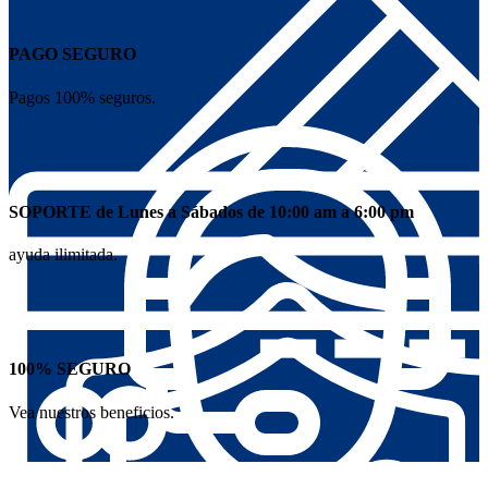
PAGO SEGURO
Pagos 100% seguros.
SOPORTE de Lunes a Sábados de 10:00 am a 6:00 pm
ayuda ilimitada.
100% SEGURO
Vea nuestros beneficios.