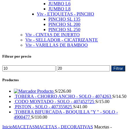
JUMBO L6
JUMBO L8
Viv - ETIQUETAS - PINCHO
PINCHO SL 135
PINCHO SL 200
PINCHO SL 250
Viv - CINTAS DE INJERTO
Viv - SELLADOR - CICATRIZANTE
Viv - VARILLAS DE BAMBOO
Filtrar por precio
Filtrar
Productos
Producto
S/
226.00
TOBERA - CHORRO ANCHO - SOLO - 4074263
S/
14.50
CODO MONTADO - SOLO - 407452725
S/
15.00
PISTON - SOLO - 407355825
S/
41.00
TOBERA BIFURCADA - BOQUILLA "Y " - SOLO -
4900477
S/
110.00
Inicio
MACETAS
MACETAS - DECORATIVAS
Macetas -