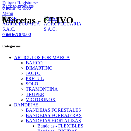
Entrar / Registrarse
Back to products
0
items
/
S/
0.00
Menu
Macetas - CLIVO
0
items
/
S/
0.00
CERRAR
Categorias
ARTICULOS POR MARCA
BAHCO
DIMARTINO
JACTO
PRETUL
SOLO
TRAMONTINA
TRUPER
VICTORINOX
BANDEJAS
BANDEJAS FORESTALES
BANDEJAS FORRAJERAS
BANDEJAS HORTALIZAS
Bandejas - FLEXIBLES