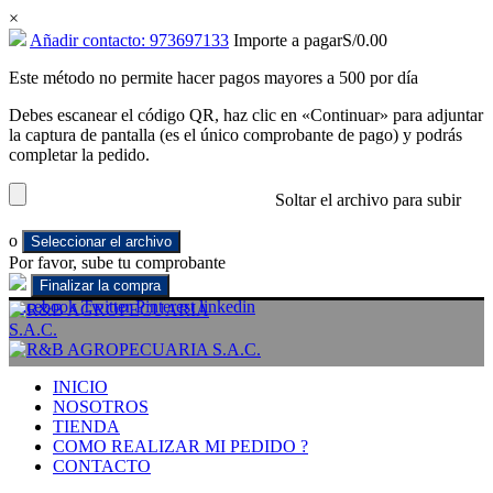
×
Añadir contacto: 973697133
Importe a pagar
S/
0.00
Este método no permite hacer pagos mayores a 500 por día
Debes escanear el código QR, haz clic en «Continuar» para adjuntar
la captura de pantalla (es el único comprobante de pago) y podrás
completar la pedido.
Soltar el archivo para subir
o
Seleccionar el archivo
Por favor, sube tu comprobante
Facebook
Twitter
Pinterest
linkedin
INICIO
NOSOTROS
TIENDA
COMO REALIZAR MI PEDIDO ?
CONTACTO