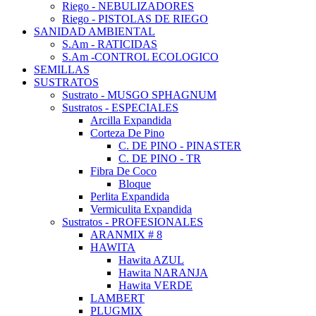
Riego - NEBULIZADORES
Riego - PISTOLAS DE RIEGO
SANIDAD AMBIENTAL
S.Am - RATICIDAS
S.Am -CONTROL ECOLOGICO
SEMILLAS
SUSTRATOS
Sustrato - MUSGO SPHAGNUM
Sustratos - ESPECIALES
Arcilla Expandida
Corteza De Pino
C. DE PINO - PINASTER
C. DE PINO - TR
Fibra De Coco
Bloque
Perlita Expandida
Vermiculita Expandida
Sustratos - PROFESIONALES
ARANMIX # 8
HAWITA
Hawita AZUL
Hawita NARANJA
Hawita VERDE
LAMBERT
PLUGMIX