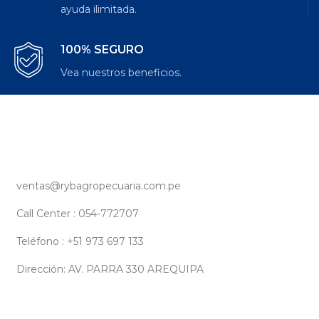
ayuda ilimitada.
100% SEGURO
Vea nuestros beneficios.
ventas@rybagropecuaria.com.pe
Call Center : 054-772707
Teléfono : +51 973 697 133
Dirección: AV. PARRA 330 AREQUIPA