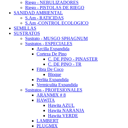
Riego - NEBULIZADORES
Riego - PISTOLAS DE RIEGO
SANIDAD AMBIENTAL
S.Am - RATICIDAS
S.Am -CONTROL ECOLOGICO
SEMILLAS
SUSTRATOS
Sustrato - MUSGO SPHAGNUM
Sustratos - ESPECIALES
Arcilla Expandida
Corteza De Pino
C. DE PINO - PINASTER
C. DE PINO - TR
Fibra De Coco
Bloque
Perlita Expandida
Vermiculita Expandida
Sustratos - PROFESIONALES
ARANMIX # 8
HAWITA
Hawita AZUL
Hawita NARANJA
Hawita VERDE
LAMBERT
PLUGMIX