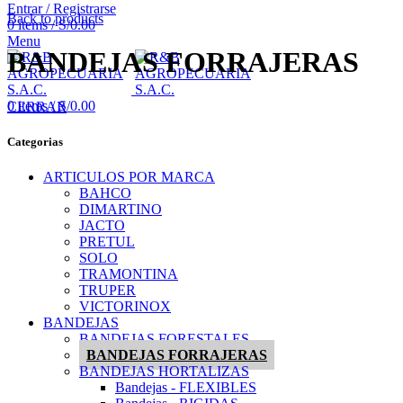
Entrar / Registrarse
Back to products
0
items
/
S/
0.00
Menu
BANDEJAS FORRAJERAS
0
items
/
S/
0.00
CERRAR
Categorias
ARTICULOS POR MARCA
BAHCO
DIMARTINO
JACTO
PRETUL
SOLO
TRAMONTINA
TRUPER
VICTORINOX
BANDEJAS
BANDEJAS FORESTALES
BANDEJAS FORRAJERAS
BANDEJAS HORTALIZAS
Bandejas - FLEXIBLES