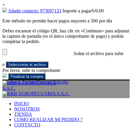
×
Añadir contacto: 973697133
Importe a pagar
S/
0.00
Este método no permite hacer pagos mayores a 500 por día
Debes escanear el código QR, haz clic en «Continuar» para adjuntar
la captura de pantalla (es el único comprobante de pago) y podrás
completar la pedido.
Soltar el archivo para subir
o
Seleccionar el archivo
Por favor, sube tu comprobante
Facebook
Twitter
Pinterest
linkedin
INICIO
NOSOTROS
TIENDA
COMO REALIZAR MI PEDIDO ?
CONTACTO