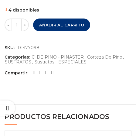
4 disponibles
CORTEZA DE PINO – PINASTER - MICRO ( 3-8 mm. ) – 5 LITR
AÑADIR AL CARRITO
SKU:
101477098
Categorías:
C. DE PINO - PINASTER
,
Corteza De Pino
,
SUSTRATOS
,
Sustratos - ESPECIALES
Compartir
PRODUCTOS RELACIONADOS