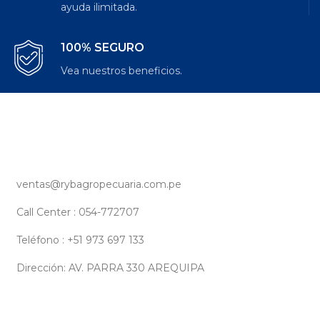
ayuda ilimitada.
100% SEGURO
Vea nuestros beneficios.
ventas@rybagropecuaria.com.pe
Call Center : 054-772707
Teléfono : +51 973 697 133
Dirección: AV. PARRA 330 AREQUIPA