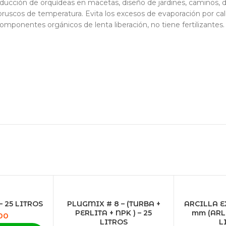
oducción de orquídeas en macetas, diseño de jardines, caminos, d
bruscos de temperatura. Evita los excesos de evaporación por calo
mponentes orgánicos de lenta liberación, no tiene fertilizantes.
 25 LITROS
PLUGMIX # 8 – (TURBA +
ARCILLA E
PERLITA + NPK ) – 25
mm (ARLI
00
LITROS
L