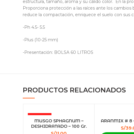
estructura, tamaño, aroma y su cálido color. En la pr
Proporciona protección a las raíces ante los cambios 
reduce la compactación, enriquece el suelo con sus co
-Ph 4.5- 5.5
-Plus (10-25 mm)
-Presentación: BOLSA 60 LITROS
PRODUCTOS RELACIONADOS
AGOTADO
MUSGO SPHAGNUM –
ARANMIX # 8 –
DESHIDRATADO – 100 Gr.
S/
39.
S/
11.00