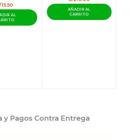
/
13.50
AÑADIR AL
CARRITO
ADIR AL
ARRITO
VERMI
– FIN
BOLS
ia y Pagos Contra Entrega