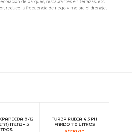
ecoración de parques, restaurantes en terrazas, etc.
r, reduce la frecuencia de riego y mejora el drenaje,
XPANDIDA 8-12
TURBA RUBIA 4.5 PH
TA) MINI – 5
FARDO 110 LITROS
ITROS.
S/
210.00