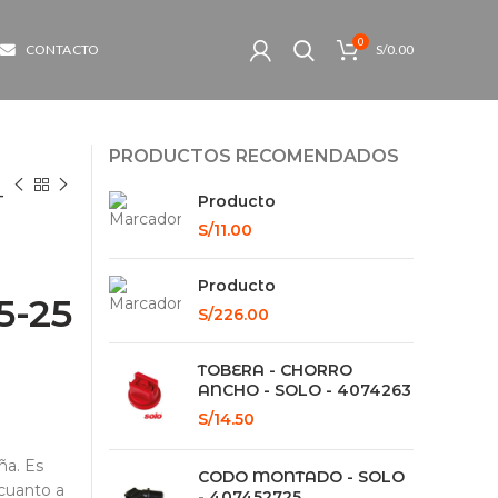
0
CONTACTO
S/
0.00
PRODUCTOS RECOMENDADOS
–
Producto
S/
11.00
Producto
5-25
S/
226.00
TOBERA - CHORRO
ANCHO - SOLO - 4074263
S/
14.50
ña. Es
CODO MONTADO - SOLO
 cuanto a
- 407452725