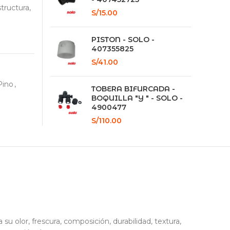
structura,
S/
15.00
PISTON - SOLO -
407355825
S/
41.00
Pino
,
TOBERA BIFURCADA -
BOQUILLA "Y " - SOLO -
4900477
S/
110.00
 olor, frescura, composición, durabilidad, textura,