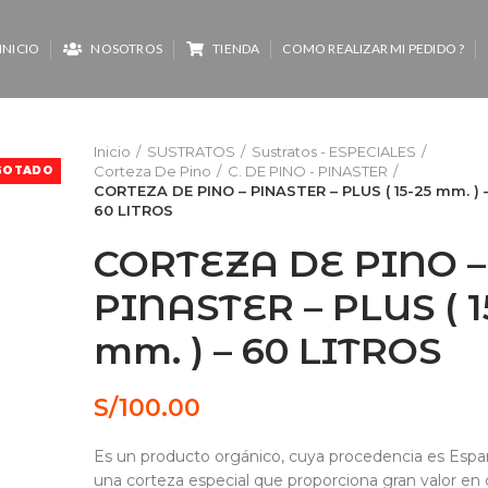
INICIO
NOSOTROS
TIENDA
COMO REALIZAR MI PEDIDO ?
Inicio
SUSTRATOS
Sustratos - ESPECIALES
Corteza De Pino
C. DE PINO - PINASTER
GOTADO
CORTEZA DE PINO – PINASTER – PLUS ( 15-25 mm. ) 
60 LITROS
CORTEZA DE PINO –
PINASTER – PLUS ( 1
mm. ) – 60 LITROS
S/
100.00
Es un producto orgánico, cuya procedencia es Espa
una corteza especial que proporciona gran valor en