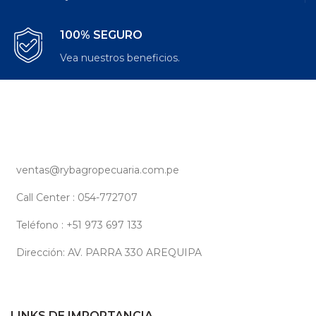
100% SEGURO
Vea nuestros beneficios.
ventas@rybagropecuaria.com.pe
Call Center : 054-772707
Teléfono : +51 973 697 133
Dirección: AV. PARRA 330 AREQUIPA
LINKS DE IMPORTANCIA