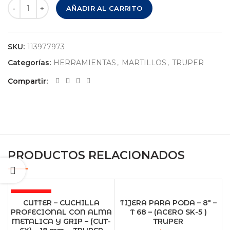
MARTILLO PULIDO - MANGO DE ENCINO - UÑA CURVA - CAB
AÑADIR AL CARRITO
SKU:
113977973
Categorías:
HERRAMIENTAS
,
MARTILLOS
,
TRUPER
Compartir
PRODUCTOS RELACIONADOS
AGOTADO
CUTTER – CUCHILLA
TIJERA PARA PODA – 8″ –
PROFECIONAL CON ALMA
T 68 – (ACERO SK-5 )
METALICA Y GRIP – (CUT-
TRUPER