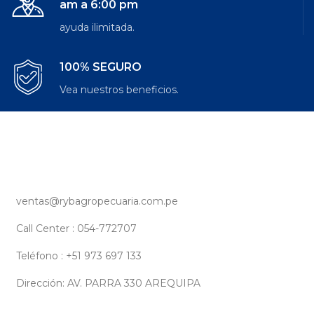
am a 6:00 pm
ayuda ilimitada.
100% SEGURO
Vea nuestros beneficios.
ventas@rybagropecuaria.com.pe
Call Center : 054-772707
Teléfono : +51 973 697 133
Dirección: AV. PARRA 330 AREQUIPA