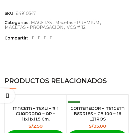
SKU:
84910547
Categorías:
MACETAS
,
Macetas - PREMIUM
,
MACETAS - PROPAGACION
,
VCG # 12
Compartir
PRODUCTOS RELACIONADOS
NEW
MACETA – TEKU – # 1
CONTENEDOR – MACETA
CUADRADA – AR –
BERRIES – CB 100 – 16
11x11x11.5 Cm.
LITROS
S/
2.50
S/
35.00