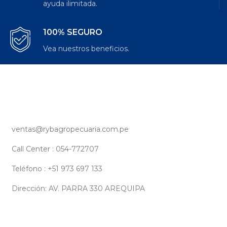
ayuda ilimitada.
100% SEGURO
Vea nuestros beneficios.
ventas@rybagropecuaria.com.pe
Call Center : 054-772707
Teléfono : +51 973 697 133
Dirección: AV. PARRA 330 AREQUIPA