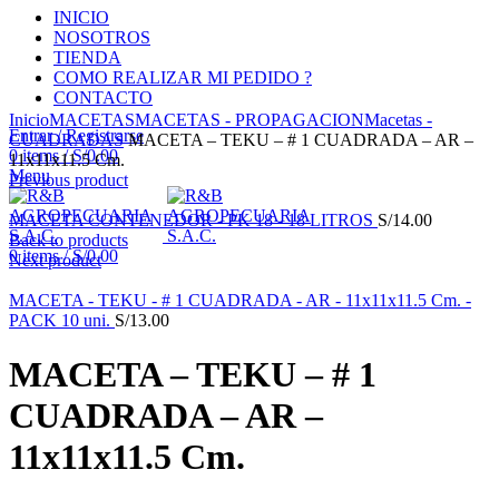
INICIO
NOSOTROS
TIENDA
COMO REALIZAR MI PEDIDO ?
CONTACTO
Click to enlarge
Inicio
MACETAS
MACETAS - PROPAGACION
Macetas -
Entrar / Registrarse
CUADRADAS
MACETA – TEKU – # 1 CUADRADA – AR –
0
items
/
S/
0.00
11x11x11.5 Cm.
Menu
Previous product
MACETA CONTENEDOR - PK 18 - 18 LITROS
S/
14.00
Back to products
0
items
/
S/
0.00
Next product
MACETA - TEKU - # 1 CUADRADA - AR - 11x11x11.5 Cm. -
PACK 10 uni.
S/
13.00
MACETA – TEKU – # 1
CUADRADA – AR –
11x11x11.5 Cm.