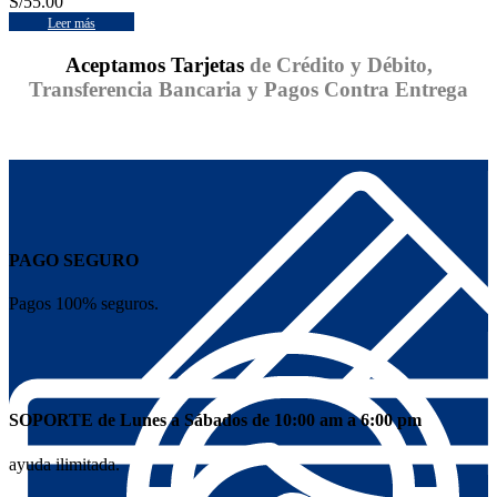
S/
55.00
Leer más
Aceptamos Tarjetas
de Crédito y Débito,
Transferencia Bancaria y Pagos Contra Entrega
PAGO SEGURO
Pagos 100% seguros.
SOPORTE de Lunes a Sábados de 10:00 am a 6:00 pm
ayuda ilimitada.