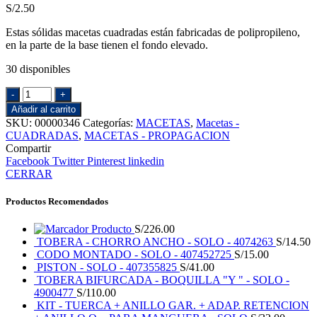
S/
2.50
Estas sólidas macetas cuadradas están fabricadas de polipropileno,
en la parte de la base tienen el fondo elevado.
30 disponibles
MACETA
-
Añadir al carrito
TEKU
SKU:
00000346
Categorías:
MACETAS
,
Macetas -
-
CUADRADAS
,
MACETAS - PROPAGACION
#
Compartir
1
Facebook
Twitter
Pinterest
linkedin
CUADRADA
CERRAR
-
AR
Productos Recomendados
-
11x11x11.5
Producto
S/
226.00
Cm.
TOBERA - CHORRO ANCHO - SOLO - 4074263
S/
14.50
cantidad
CODO MONTADO - SOLO - 407452725
S/
15.00
PISTON - SOLO - 407355825
S/
41.00
TOBERA BIFURCADA - BOQUILLA "Y " - SOLO -
4900477
S/
110.00
KIT - TUERCA + ANILLO GAR. + ADAP. RETENCION