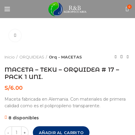
0
Click to enlarge
Inicio
ORQUIDEAS
Orq - MACETAS
MACETA – TEKU – ORQUIDEA # 17 –
PACK 1 UNI.
S/
6.00
Maceta fabricada en Alemania. Con materiales de primera
calidad como es el polipropileno transparente.
8 disponibles
MACETA – TEKU - ORQUIDEA # 17 – PACK 1 UNI. cantidad
AÑADIR AL CARRITO