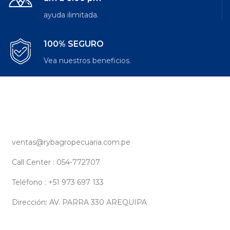
ayuda ilimitada.
100% SEGURO
Vea nuestros beneficios.
ventas@rybagropecuaria.com.pe
Call Center : 054-772707
Teléfono : +51 973 697 133
Dirección: AV. PARRA 330 AREQUIPA