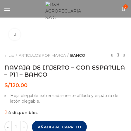
0
Click to enlarge
Inicio
ARTICULOS POR MARCA
BAHCO
NAVAJA DE INJERTO – CON ESPATULA
– P11 – BAHCO
S/
120.00
Hoja plegable extremadamente afilada y espátula de
latón plegable.
4 disponibles
NAVAJA DE INJERTO - CON ESPATULA - P11 - BAHCO cantid
AÑADIR AL CARRITO