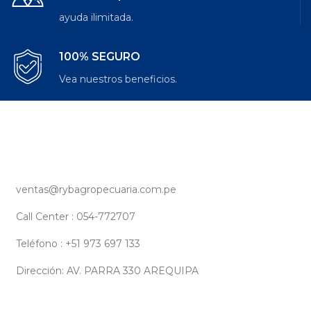
ayuda ilimitada.
100% SEGURO
Vea nuestros beneficios.
ventas@rybagropecuaria.com.pe
Call Center : 054-772707
Teléfono : +51 973 697 133
Dirección: AV. PARRA 330 AREQUIPA