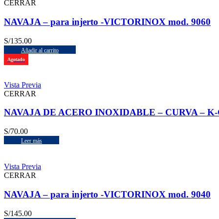
CERRAR
NAVAJA – para injerto -VICTORINOX mod. 9060
S/
135.00
Añadir al carrito
Agotado
Vista Previa
CERRAR
NAVAJA DE ACERO INOXIDABLE – CURVA – K-
S/
70.00
Leer más
Vista Previa
CERRAR
NAVAJA – para injerto -VICTORINOX mod. 9040
S/
145.00