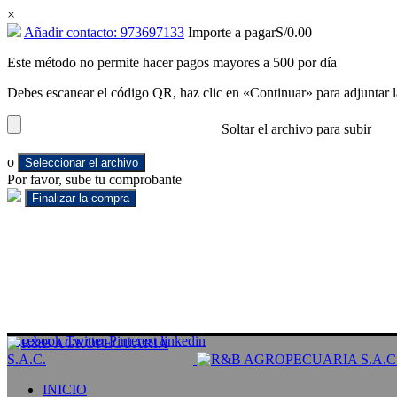
×
Añadir contacto: 973697133
Importe a pagar
S/
0.00
Este método no permite hacer pagos mayores a 500 por día
Debes escanear el código QR, haz clic en «Continuar» para adjuntar l
Soltar el archivo para subir
o
Seleccionar el archivo
Por favor, sube tu comprobante
Facebook
Twitter
Pinterest
linkedin
INICIO