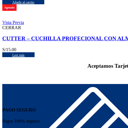
Añadir al carrito
Agotado
Vista Previa
CERRAR
CUTTER – CUCHILLA PROFECIONAL CON ALMA 
S/
15.00
Leer más
Aceptamos Tarje
PAGO SEGURO
Pagos 100% seguros.