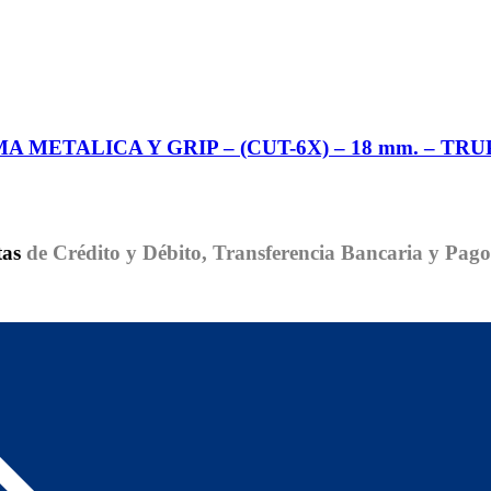
METALICA Y GRIP – (CUT-6X) – 18 mm. – TR
tas
de Crédito y Débito, Transferencia Bancaria y Pag