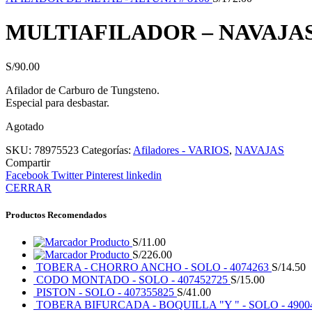
MULTIAFILADOR – NAVAJAS 
S/
90.00
Afilador de Carburo de Tungsteno.
Especial para desbastar.
Agotado
SKU:
78975523
Categorías:
Afiladores - VARIOS
,
NAVAJAS
Compartir
Facebook
Twitter
Pinterest
linkedin
CERRAR
Productos Recomendados
Producto
S/
11.00
Producto
S/
226.00
TOBERA - CHORRO ANCHO - SOLO - 4074263
S/
14.50
CODO MONTADO - SOLO - 407452725
S/
15.00
PISTON - SOLO - 407355825
S/
41.00
TOBERA BIFURCADA - BOQUILLA "Y " - SOLO - 4900