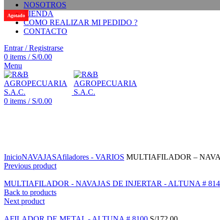
NOSOTROS
TIENDA
Agotado
COMO REALIZAR MI PEDIDO ?
CONTACTO
Entrar / Registrarse
0
items
/
S/
0.00
Menu
0
items
/
S/
0.00
Click to enlarge
Inicio
NAVAJAS
Afiladores - VARIOS
MULTIAFILADOR – NAVAJ
Previous product
MULTIAFILADOR - NAVAJAS DE INJERTAR - ALTUNA # 81
Back to products
Next product
AFILADOR DE METAL - ALTUNA # 8100
S/
172.00