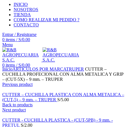
INICIO
NOSOTROS
TIENDA
COMO REALIZAR MI PEDIDO ?
CONTACTO
Entrar / Registrarse
0
items
/
S/
0.00
Menu
Click to enlarge
0
items
/
S/
0.00
Inicio
ARTICULOS POR MARCA
TRUPER
CUTTER –
CUCHILLA PROFECIONAL CON ALMA METALICA Y GRIP
– (CUT-5X) – 9 mm. – TRUPER
Previous product
CUTTER – CUCHILLA PLASTICA CON ALMA METALICA –
(CUT-5) – 9 mm. – TRUPER
S/
5.00
Back to products
Next product
CUTTER - CUCHILLA PLASTICA - (CUT-5PB) - 9 mm. -
PRETUL
S/
2.00