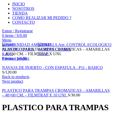
INICIO
NOSOTROS
TIENDA
COMO REALIZAR MI PEDIDO ?
CONTACTO
Entrar / Registrarse
0
items
/
S/
0.00
Menu
Click to enlarge
Inicio
SANIDAD AMBIENTAL
S.Am -CONTROL ECOLOGICO
PLASTICO PARA TRAMPAS CROMATICAS – AMARILLAS
– 40×60 CM. – FILMTRAP X UNI.
0
Previous product
items
/
S/
0.00
NAVAJA DE INJERTO - CON ESPATULA - P11 - BAHCO
S/
120.00
Back to products
Next product
PLASTICO PARA TRAMPAS CROMATICAS – AMARILLAS
– 40×60 CM. – FILMTRAP X 10 UNI.
S/
30.00
PLASTICO PARA TRAMPAS