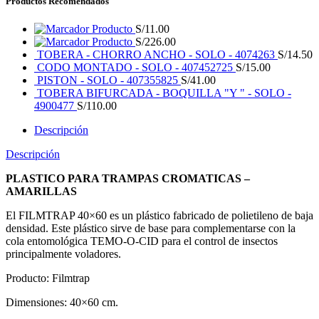
Productos Recomendados
Producto
S/
11.00
Producto
S/
226.00
TOBERA - CHORRO ANCHO - SOLO - 4074263
S/
14.50
CODO MONTADO - SOLO - 407452725
S/
15.00
PISTON - SOLO - 407355825
S/
41.00
TOBERA BIFURCADA - BOQUILLA "Y " - SOLO -
4900477
S/
110.00
Descripción
Descripción
PLASTICO PARA TRAMPAS CROMATICAS –
AMARILLAS
El FILMTRAP 40×60 es un plástico fabricado de polietileno de baja
densidad. Este plástico sirve de base para complementarse con la
cola entomológica TEMO-O-CID para el control de insectos
principalmente voladores.
Producto: Filmtrap
Dimensiones: 40×60 cm.