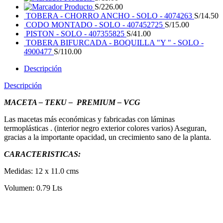
PACK
Producto
S/
226.00
50
TOBERA - CHORRO ANCHO - SOLO - 4074263
S/
14.50
UNI.
CODO MONTADO - SOLO - 407452725
S/
15.00
cantidad
PISTON - SOLO - 407355825
S/
41.00
TOBERA BIFURCADA - BOQUILLA "Y " - SOLO -
4900477
S/
110.00
Descripción
Descripción
MACETA – TEKU – PREMIUM – VCG
Las macetas más económicas y fabricadas con láminas
termoplásticas . (interior negro exterior colores varios) Aseguran,
gracias a la importante opacidad, un crecimiento sano de la planta.
CARACTERISTICAS:
Medidas: 12 x 11.0 cms
Volumen: 0.79 Lts