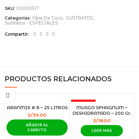
SKU:
00000317
Categorías:
Fibra De Coco
,
SUSTRATOS
,
Sustratos - ESPECIALES
Compartir
PRODUCTOS RELACIONADOS
AGOTADO
ARANMIX # 8 – 25 LITROS
MUSGO SPHAGNUM –
HOT
DESHIDRATADO – 200 Gr.
S/
39.00
S/
18.00
AÑADIR AL
CARRITO
LEER MÁS