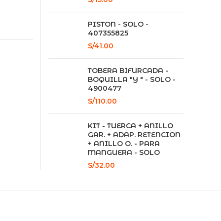
JH cantidad
PISTON - SOLO -
407355825
S/
41.00
TOBERA BIFURCADA -
BOQUILLA "Y " - SOLO -
4900477
S/
110.00
KIT - TUERCA + ANILLO
GAR. + ADAP. RETENCION
+ ANILLO O. - PARA
MANGUERA - SOLO
S/
32.00