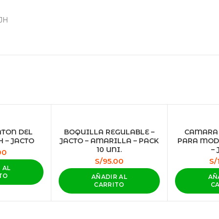
JH
ATON DEL
BOQUILLA REGULABLE –
CAMARA 
H – JACTO
JACTO – AMARILLA – PACK
PARA MODE
10 UNI.
–
00
S/
95.00
S/
 AL
TO
AÑADIR AL
AÑ
CARRITO
C