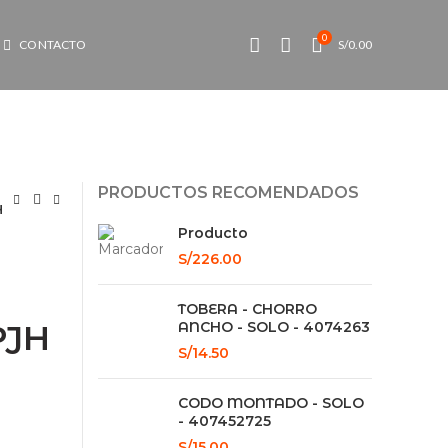
0
CONTACTO
S/
0.00
PRODUCTOS RECOMENDADOS
H
Producto
S/
226.00
TOBERA - CHORRO
PJH
ANCHO - SOLO - 4074263
S/
14.50
CODO MONTADO - SOLO
- 407452725
S/
15.00