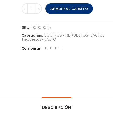
TAPA CON DIAFRAGMA PARA MOCHILA - JACTO P
AÑADIR AL CARRITO
SKU:
00000068
Categorías:
EQUIPOS - REPUESTOS
,
JACTO
,
Repuestos - JACTO
Compartir
DESCRIPCIÓN