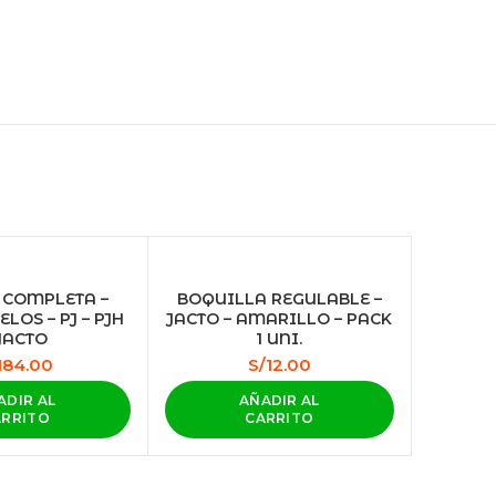
COMPLETA –
BOQUILLA REGULABLE –
LOS – PJ – PJH
JACTO – AMARILLO – PACK
 JACTO
1 UNI.
184.00
S/
12.00
ADIR AL
AÑADIR AL
ARRITO
CARRITO