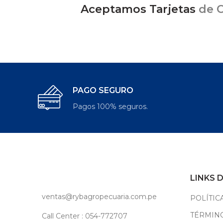
Aceptamos Tarjetas
de C
PAGO SEGURO
Pagos 100% seguros.
LINKS 
ventas@rybagropecuaria.com.pe
POLÍTIC
TÉRMINO
Call Center : 054-772707