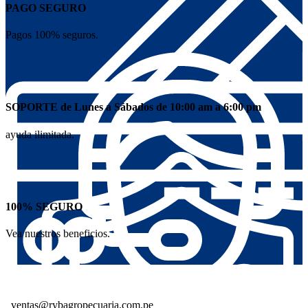
PAGO SEGURO
Pagos 100% seguros.
SOPORTE de Lunes a Sábados de 10:00 am a 6:00 pm
ayuda ilimitada.
100% SEGURO
Vea nuestros beneficios.
ventas@rybagropecuaria.com.pe