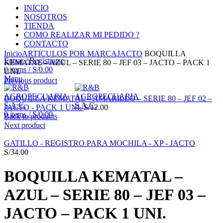
INICIO
NOSOTROS
TIENDA
COMO REALIZAR MI PEDIDO ?
CONTACTO
Click to enlarge
Inicio
ARTICULOS POR MARCA
JACTO
BOQUILLA
Entrar / Registrarse
KEMATAL – AZUL – SERIE 80 – JEF 03 – JACTO – PACK 1
0
items
/
S/
0.00
UNI.
Menu
Previous product
BOQUILLA KEMATAL – AMARILLO – SERIE 80 – JEF 02 –
JACTO - PACK 1 UNI.
S/
12.00
0
items
/
S/
0.00
Back to products
Next product
GATILLO - REGISTRO PARA MOCHILA - XP - JACTO
S/
34.00
BOQUILLA KEMATAL –
AZUL – SERIE 80 – JEF 03 –
JACTO – PACK 1 UNI.