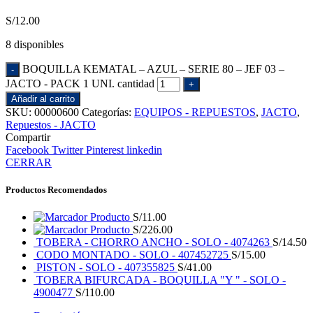
S/
12.00
8 disponibles
BOQUILLA KEMATAL – AZUL – SERIE 80 – JEF 03 –
JACTO - PACK 1 UNI. cantidad
Añadir al carrito
SKU:
00000600
Categorías:
EQUIPOS - REPUESTOS
,
JACTO
,
Repuestos - JACTO
Compartir
Facebook
Twitter
Pinterest
linkedin
CERRAR
Productos Recomendados
Producto
S/
11.00
Producto
S/
226.00
TOBERA - CHORRO ANCHO - SOLO - 4074263
S/
14.50
CODO MONTADO - SOLO - 407452725
S/
15.00
PISTON - SOLO - 407355825
S/
41.00
TOBERA BIFURCADA - BOQUILLA "Y " - SOLO -
4900477
S/
110.00