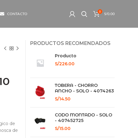
0
CONTACTO
S/
0.00
PRODUCTOS RECOMENDADOS
Producto
S/
226.00
10
TOBERA - CHORRO
ANCHO - SOLO - 4074263
S/
14.50
CODO MONTADO - SOLO
- 407452725
ógico de
S/
15.00
 mosca de