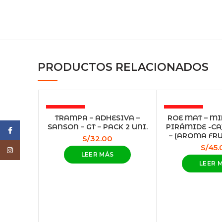
PRODUCTOS RELACIONADOS
AGOTADO
AGOTADO
TRAMPA – ADHESIVA –
ROE MAT – M
SANSON – GT – PACK 2 UNI.
PIRÁMIDE -CAJ
NEW
Facebook
– (AROMA FR
S/
32.00
S/
45.
Instagram
LEER MÁS
LEER 