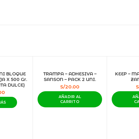
INI BLOQUE
TRAMPA – ADHESIVA –
KEEP – M
A X 500 Gr.
SANSON – PACK 2 UNI.
ZA
UTA DULCE)
S/
20.00
S
00
AÑADIR AL
AÑ
CARRITO
C
MÁS