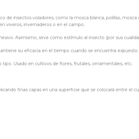
co de insectos voladores, como la mosca blanca, polillas, mosca de
en viveros, invernaderos o en el campo.
sivo. Asimismo, sirve como estímulo al insecto (por sus cualidad
mantiene su eficacia en el tiempo cuando se encuentra expuesto 
ipo. Usado en cultivos de flores, frutales, ornamentales, etc.
licando finas capas en una superficie que se colocará entre el cul