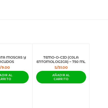
HOT
ATA MOSCAS Y
TEMO-O-CID (C0LA
NCUDOS
ENTOMOLOGICA) – 750 ML
NEW
/
9.00
S/
51.00
ADIR AL
AÑADIR AL
ARRITO
CARRITO
ROE M
SOBRE 