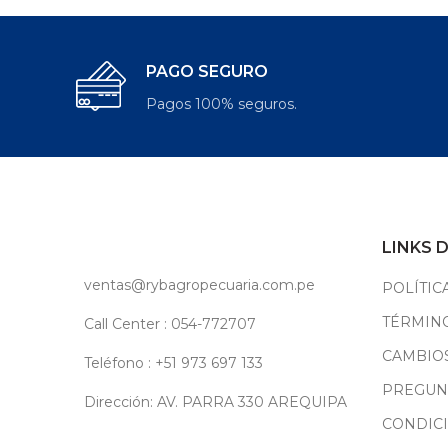
PAGO SEGURO
Pagos 100% seguros.
LINKS 
ventas@rybagropecuaria.com.pe
POLÍTIC
TÉRMINO
Call Center : 054-772707
CAMBIO
Teléfono : +51 973 697 133
PREGUN
Dirección: AV. PARRA 330 AREQUIPA
CONDIC