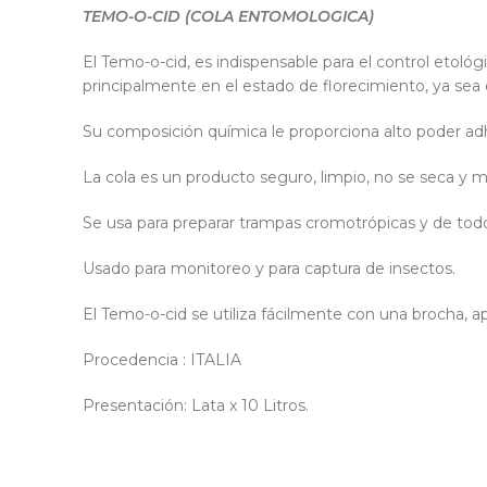
TEMO-O-CID (COLA ENTOMOLOGICA)
El Temo-o-cid, es indispensable para el control etológi
principalmente en el estado de florecimiento, ya sea 
Su composición química le proporciona alto poder adhe
La cola es un producto seguro, limpio, no se seca y 
Se usa para preparar trampas cromotrópicas y de todo t
Usado para monitoreo y para captura de insectos.
El Temo-o-cid se utiliza fácilmente con una brocha, ap
Procedencia : ITALIA
Presentación: Lata x 10 Litros.