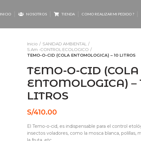
INICIO
NOSOTROS
TIENDA
COMO REALIZAR MI PEDIDO ?
Inicio
SANIDAD AMBIENTAL
S.Am -CONTROL ECOLOGICO
TEMO-O-CID (COLA ENTOMOLOGICA) – 10 LITROS
TEMO-O-CID (COLA
ENTOMOLOGICA) – 
LITROS
S/
410.00
El Temo-o-cid, es indispensable para el control etol
insectos voladores, como la mosca blanca, polillas,
la fruta, etc.