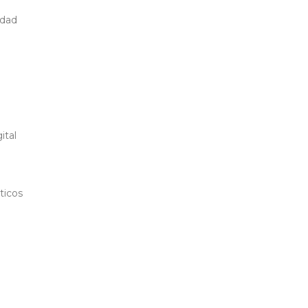
edad
ital
ticos