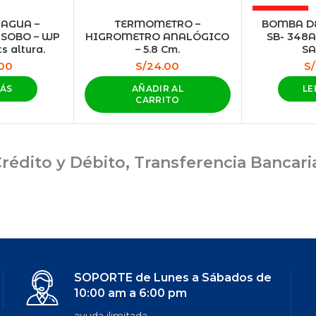
AGOTADO
AGUA –
TERMOMETRO –
BOMBA DE
 SOBO – WP
HIGROMETRO ANALÓGICO
SB- 348A 
s altura.
– 5.8 Cm.
SA
.00
S/
24.00
S/
MÁS
AÑADIR AL
LE
CARRITO
rédito y Débito, Transferencia Bancar
SOPORTE de Lunes a Sábados de
10:00 am a 6:00 pm