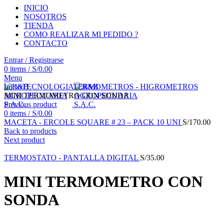
INICIO
NOSOTROS
TIENDA
COMO REALIZAR MI PEDIDO ?
CONTACTO
Entrar / Registrarse
0
items
/
S/
0.00
Menu
Click to enlarge
Inicio
TECNOLOGIA
TERMOMETROS - HIGROMETROS
MINI TERMOMETRO CON SONDA
Previous product
0
items
/
S/
0.00
MACETA - ERCOLE SQUARE # 23 – PACK 10 UNI
S/
170.00
Back to products
Next product
TERMOSTATO - PANTALLA DIGITAL
S/
35.00
MINI TERMOMETRO CON
SONDA