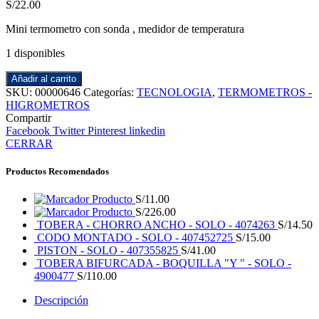
S/
22.00
Mini termometro con sonda , medidor de temperatura
1 disponibles
Añadir al carrito
SKU:
00000646
Categorías:
TECNOLOGIA
,
TERMOMETROS -
HIGROMETROS
Compartir
Facebook
Twitter
Pinterest
linkedin
CERRAR
Productos Recomendados
Producto
S/
11.00
Producto
S/
226.00
TOBERA - CHORRO ANCHO - SOLO - 4074263
S/
14.50
CODO MONTADO - SOLO - 407452725
S/
15.00
PISTON - SOLO - 407355825
S/
41.00
TOBERA BIFURCADA - BOQUILLA "Y " - SOLO -
4900477
S/
110.00
Descripción