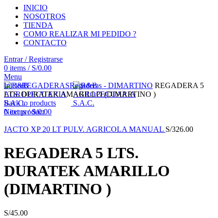
INICIO
NOSOTROS
TIENDA
COMO REALIZAR MI PEDIDO ?
CONTACTO
Entrar / Registrarse
0
items
/
S/
0.00
Menu
Click to enlarge
Inicio
REGADERAS
Regaderas - DIMARTINO
REGADERA 5
LTS. DURATEK AMARILLO (DIMARTINO )
Back to products
0
Next product
items
/
S/
0.00
JACTO XP 20 LT PULV. AGRICOLA MANUAL
S/
326.00
REGADERA 5 LTS.
DURATEK AMARILLO
(DIMARTINO )
S/
45.00