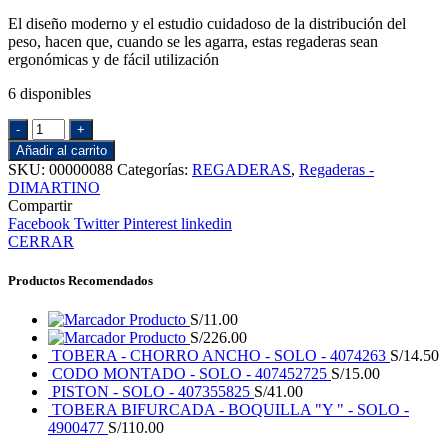
El diseño moderno y el estudio cuidadoso de la distribución del
peso, hacen que, cuando se les agarra, estas regaderas sean
ergonómicas y de fácil utilización
6 disponibles
REGADERA
5
Añadir al carrito
LTS.
SKU:
00000088
Categorías:
REGADERAS
,
Regaderas -
DURATEK
DIMARTINO
AMARILLO
Compartir
(DIMARTINO
Facebook
Twitter
Pinterest
linkedin
)
CERRAR
cantidad
Productos Recomendados
Producto
S/
11.00
Producto
S/
226.00
TOBERA - CHORRO ANCHO - SOLO - 4074263
S/
14.50
CODO MONTADO - SOLO - 407452725
S/
15.00
PISTON - SOLO - 407355825
S/
41.00
TOBERA BIFURCADA - BOQUILLA "Y " - SOLO -
4900477
S/
110.00