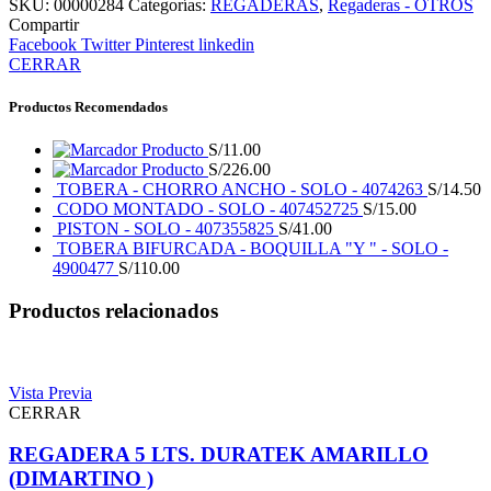
SKU:
00000284
Categorías:
REGADERAS
,
Regaderas - OTROS
Compartir
Facebook
Twitter
Pinterest
linkedin
CERRAR
Productos Recomendados
Producto
S/
11.00
Producto
S/
226.00
TOBERA - CHORRO ANCHO - SOLO - 4074263
S/
14.50
CODO MONTADO - SOLO - 407452725
S/
15.00
PISTON - SOLO - 407355825
S/
41.00
TOBERA BIFURCADA - BOQUILLA "Y " - SOLO -
4900477
S/
110.00
Productos relacionados
Vista Previa
CERRAR
REGADERA 5 LTS. DURATEK AMARILLO
(DIMARTINO )