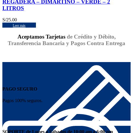
REGADERA – DIMARTINO – VERDE – 2
LITROS
S/
25.00
Leer más
Aceptamos Tarjetas
de Crédito y Débito,
Transferencia Bancaria y Pagos Contra Entrega
PAGO SEGURO
Pagos 100% seguros.
SOPORTE de Lunes a Sábados de 10:00 am a 6:00 pm