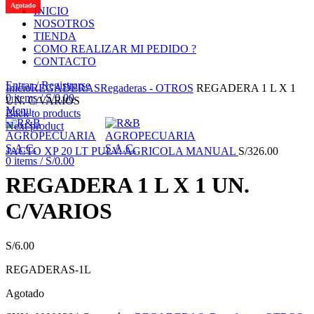
Agotado
INICIO
NOSOTROS
TIENDA
COMO REALIZAR MI PEDIDO ?
CONTACTO
Click to enlarge
Entrar / Registrarse
Inicio
REGADERAS
Regaderas - OTROS
REGADERA 1 L X 1
0
items
/
S/
0.00
UN. C/VARIOS
Menu
Back to products
Next product
JACTO XP 20 LT PULV. AGRICOLA MANUAL
S/
326.00
0
items
/
S/
0.00
REGADERA 1 L X 1 UN.
C/VARIOS
S/
6.00
REGADERAS-1L
Agotado