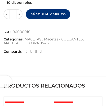
10 disponibles
MACETA – TEKU - COLGANTE – MAL # 25 – NARANJA cantid
AÑADIR AL CARRITO
SKU:
00000010
Categorías:
MACETAS
,
Macetas - COLGANTES
,
MACETAS - DECORATIVAS
Compartir
PRODUCTOS RELACIONADOS
AGOTADO
AGOTADO