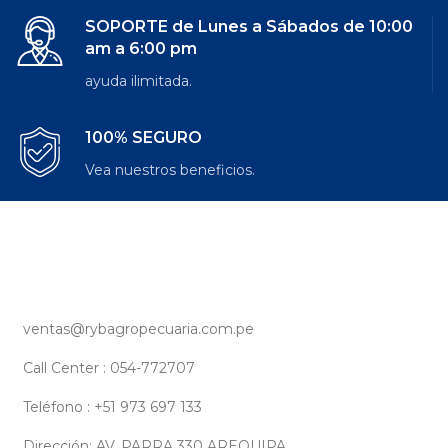
SOPORTE de Lunes a Sábados de 10:00
am a 6:00 pm
ayuda ilimitada.
100% SEGURO
Vea nuestros beneficios.
ventas@rybagropecuaria.com.pe
Call Center : 054-772707
Teléfono : +51 973 697 133
Dirección: AV. PARRA 330 AREQUIPA