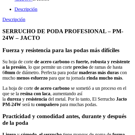
Descripción
Descripción
SERRUCHO DE PODA PROFESIONAL – PM-
24W – JACTO
Fuerza y resistencia para las podas más difíciles
Su hoja de corte
de acero carbono
es
fuerte, robusta y resistente
a la presión
, lo que permite un corte
preciso
de ramas de hasta
6
0mm
de diámetro. Perfecta para podar
maderas más duras
con
mucho
menos esfuerzo
para que tu jornada
rinda mucho más
.
La hoja de corte
de acero carbono
se sometió a un proceso en el
que se la
resina con laca
, aumentando así
la
dureza
y
resistencia
del metal. Por lo tanto, El Serrucho
Jacto
PM-24W
será tu
compañero
para muchas podas.
Practicidad y comodidad antes, durante y después
de la poda
Ligero
y
cómodo, el serrucho
tiene mangos de goma de
forma