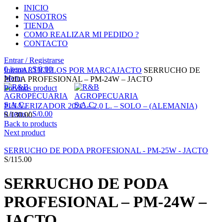
INICIO
NOSOTROS
TIENDA
COMO REALIZAR MI PEDIDO ?
CONTACTO
Entrar / Registrarse
Click to enlarge
0
items
/
S/
0.00
Inicio
ARTICULOS POR MARCA
JACTO
SERRUCHO DE
Menu
PODA PROFESIONAL – PM-24W – JACTO
Previous product
PULVERIZADOR 202C – 2.0 L. – SOLO – (ALEMANIA)
0
items
/
S/
0.00
S/
130.00
Back to products
Next product
SERRUCHO DE PODA PROFESIONAL - PM-25W - JACTO
S/
115.00
SERRUCHO DE PODA
PROFESIONAL – PM-24W –
JACTO