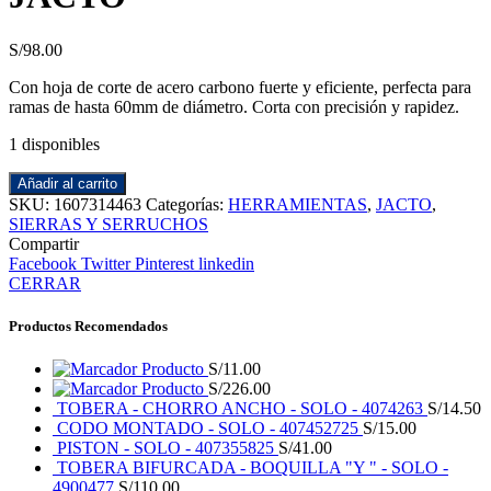
S/
98.00
Con hoja de corte de acero carbono fuerte y eficiente, perfecta para
ramas de hasta 60mm de diámetro. Corta con precisión y rapidez.
1 disponibles
Añadir al carrito
SKU:
1607314463
Categorías:
HERRAMIENTAS
,
JACTO
,
SIERRAS Y SERRUCHOS
Compartir
Facebook
Twitter
Pinterest
linkedin
CERRAR
Productos Recomendados
Producto
S/
11.00
Producto
S/
226.00
TOBERA - CHORRO ANCHO - SOLO - 4074263
S/
14.50
CODO MONTADO - SOLO - 407452725
S/
15.00
PISTON - SOLO - 407355825
S/
41.00
TOBERA BIFURCADA - BOQUILLA "Y " - SOLO -
4900477
S/
110.00