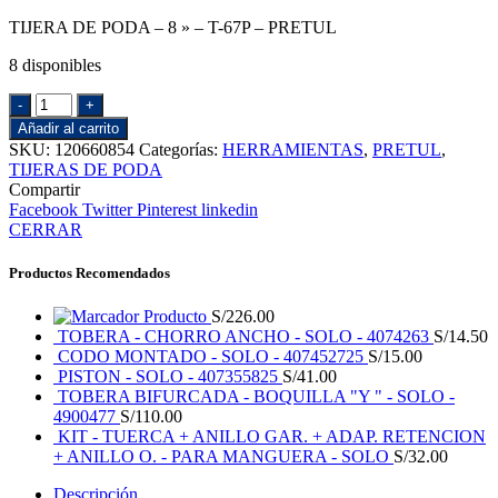
TIJERA DE PODA – 8 » – T-67P – PRETUL
8 disponibles
TIJERA
DE
Añadir al carrito
PODA
SKU:
120660854
Categorías:
HERRAMIENTAS
,
PRETUL
,
-
TIJERAS DE PODA
8
Compartir
"
Facebook
Twitter
Pinterest
linkedin
-
CERRAR
T-
67P
Productos Recomendados
-
PRETUL
Producto
S/
226.00
cantidad
TOBERA - CHORRO ANCHO - SOLO - 4074263
S/
14.50
CODO MONTADO - SOLO - 407452725
S/
15.00
PISTON - SOLO - 407355825
S/
41.00
TOBERA BIFURCADA - BOQUILLA "Y " - SOLO -
4900477
S/
110.00
KIT - TUERCA + ANILLO GAR. + ADAP. RETENCION
+ ANILLO O. - PARA MANGUERA - SOLO
S/
32.00
Descripción