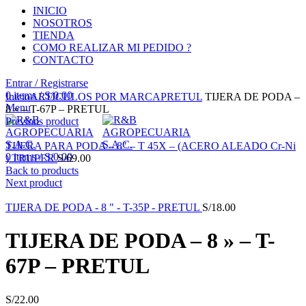
INICIO
NOSOTROS
TIENDA
COMO REALIZAR MI PEDIDO ?
CONTACTO
Entrar / Registrarse
Click to enlarge
0
items
/
S/
0.00
Inicio
ARTICULOS POR MARCA
PRETUL
TIJERA DE PODA –
Menu
8 » – T-67P – PRETUL
Previous product
TIJERA PARA PODA – 8″ – T 45X – (ACERO ALEADO Cr-Ni
0
items
/
S/
0.00
) TRUPER
S/
69.00
Back to products
Next product
TIJERA DE PODA - 8 " - T-35P - PRETUL
S/
18.00
TIJERA DE PODA – 8 » – T-
67P – PRETUL
S/
22.00