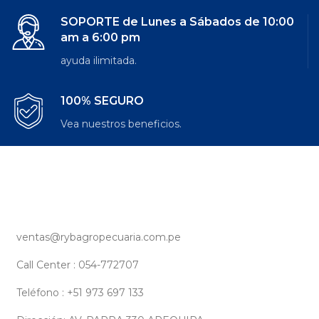
SOPORTE de Lunes a Sábados de 10:00
am a 6:00 pm
ayuda ilimitada.
100% SEGURO
Vea nuestros beneficios.
ventas@rybagropecuaria.com.pe
Call Center : 054-772707
Teléfono : +51 973 697 133