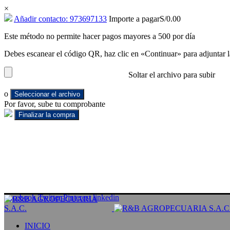
×
Añadir contacto: 973697133
Importe a pagar
S/
0.00
Este método no permite hacer pagos mayores a 500 por día
Debes escanear el código QR, haz clic en «Continuar» para adjuntar l
Soltar el archivo para subir
o
Seleccionar el archivo
Por favor, sube tu comprobante
Facebook
Twitter
Pinterest
linkedin
INICIO