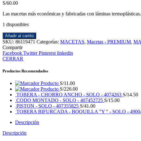
S/
60.00
Las macetas más económicas y fabricadas con láminas termoplásticas.
1 disponibles
Añadir al carrito
SKU:
86119471
Categorías:
MACETAS
,
Macetas - PREMIUM
,
MA
Compartir
Facebook
Twitter
Pinterest
linkedin
CERRAR
Productos Recomendados
Producto
S/
11.00
Producto
S/
226.00
TOBERA - CHORRO ANCHO - SOLO - 4074263
S/
14.50
CODO MONTADO - SOLO - 407452725
S/
15.00
PISTON - SOLO - 407355825
S/
41.00
TOBERA BIFURCADA - BOQUILLA "Y " - SOLO - 4900
Descripción
Descripción