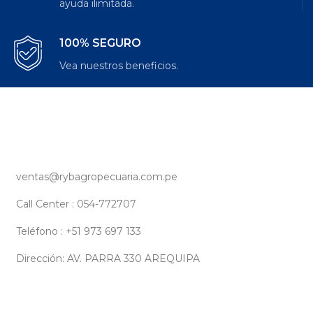
ayuda ilimitada.
100% SEGURO
Vea nuestros beneficios.
ventas@rybagropecuaria.com.pe
Call Center : 054-772707
Teléfono : +51 973 697 133
Dirección: AV. PARRA 330 AREQUIPA