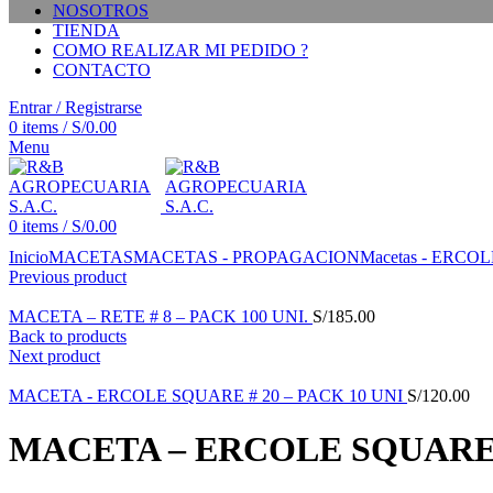
NOSOTROS
TIENDA
COMO REALIZAR MI PEDIDO ?
CONTACTO
Entrar / Registrarse
0
items
/
S/
0.00
Menu
0
items
/
S/
0.00
Click to enlarge
Inicio
MACETAS
MACETAS - PROPAGACION
Macetas - ERCOL
Previous product
MACETA – RETE # 8 – PACK 100 UNI.
S/
185.00
Back to products
Next product
MACETA - ERCOLE SQUARE # 20 – PACK 10 UNI
S/
120.00
MACETA – ERCOLE SQUARE #