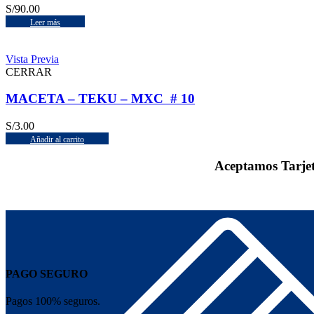
S/
90.00
Leer más
Vista Previa
CERRAR
MACETA – TEKU – MXC # 10
S/
3.00
Añadir al carrito
Aceptamos Tarje
PAGO SEGURO
Pagos 100% seguros.