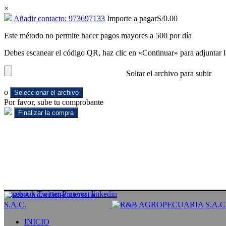
×
Añadir contacto: 973697133
Importe a pagar
S/
0.00
Este método no permite hacer pagos mayores a 500 por día
Debes escanear el código QR, haz clic en «Continuar» para adjuntar l
Soltar el archivo para subir
o
Seleccionar el archivo
Por favor, sube tu comprobante
Facebook
Twitter
Pinterest
linkedin
INICIO