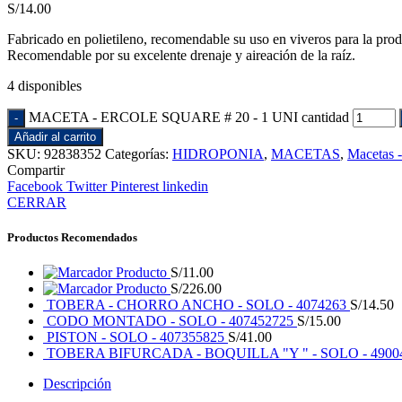
S/
14.00
Fabricado en polietileno, recomendable su uso en viveros para la pro
Recomendable por su excelente drenaje y aireación de la raíz.
4 disponibles
MACETA - ERCOLE SQUARE # 20 - 1 UNI cantidad
Añadir al carrito
SKU:
92838352
Categorías:
HIDROPONIA
,
MACETAS
,
Macetas
Compartir
Facebook
Twitter
Pinterest
linkedin
CERRAR
Productos Recomendados
Producto
S/
11.00
Producto
S/
226.00
TOBERA - CHORRO ANCHO - SOLO - 4074263
S/
14.50
CODO MONTADO - SOLO - 407452725
S/
15.00
PISTON - SOLO - 407355825
S/
41.00
TOBERA BIFURCADA - BOQUILLA "Y " - SOLO - 4900
Descripción