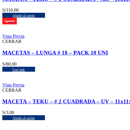
S/
110.00
Añadir al carrito
Agotado
Vista Previa
CERRAR
MACETAS – LUNGA # 18 – PACK 10 UNI
S/
80.00
Leer más
Vista Previa
CERRAR
MACETA – TEKU – # 2 CUADRADA – UV – 11x11x
S/
3.00
Añadir al carrito