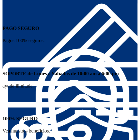
PAGO SEGURO
Pagos 100% seguros.
SOPORTE de Lunes a Sábados de 10:00 am a 6:00 pm
ayuda ilimitada.
100% SEGURO
Vea nuestros beneficios.