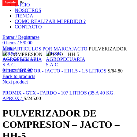
Agotado
Hot
INICIO
NOSOTROS
TIENDA
COMO REALIZAR MI PEDIDO ?
CONTACTO
Entrar / Registrarse
0
items
/
S/
0.00
Click to enlarge
Menu
Inicio
ARTICULOS POR MARCA
JACTO
PULVERIZADOR
DE COMPRESION – JACTO – HH-5
Previous product
0
items
/
S/
0.00
PULVERIZADOR - JACTO - HH1.5 - 1.5 LITROS
S/
64.80
Back to products
Next product
PROMIX - GTX - FARDO - 107 LITROS (35 A 40 KG.
APROX.)
S/
245.00
PULVERIZADOR DE
COMPRESION – JACTO –
HH-5