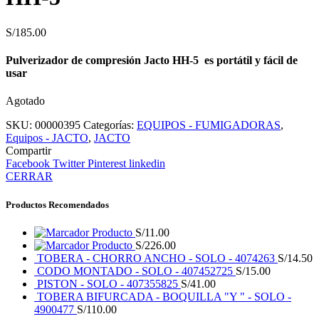
S/
185.00
Pulverizador de compresión Jacto HH-5 es portátil y fácil de
usar
Agotado
SKU:
00000395
Categorías:
EQUIPOS - FUMIGADORAS
,
Equipos - JACTO
,
JACTO
Compartir
Facebook
Twitter
Pinterest
linkedin
CERRAR
Productos Recomendados
Producto
S/
11.00
Producto
S/
226.00
TOBERA - CHORRO ANCHO - SOLO - 4074263
S/
14.50
CODO MONTADO - SOLO - 407452725
S/
15.00
PISTON - SOLO - 407355825
S/
41.00
TOBERA BIFURCADA - BOQUILLA "Y " - SOLO -
4900477
S/
110.00