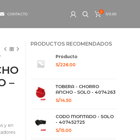
0
CONTACTO
S/
0.00
PRODUCTOS RECOMENDADOS
.
Producto
S/
226.00
CHO
O –
TOBERA - CHORRO
ANCHO - SOLO - 4074263
S/
14.50
CODO MONTADO - SOLO
- 407452725
as y en
S/
15.00
cadores