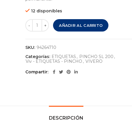
12 disponibles
ETIQUETA # 1 - PINCHO - SL 200 - AMARILLO - 1 U
AÑADIR AL CARRITO
SKU:
94264710
Categorías:
ETIQUETAS
,
PINCHO SL 200
,
Viv - ETIQUETAS - PINCHO
,
VIVERO
Compartir
DESCRIPCIÓN