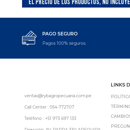
PAGO SEGURO
Pagos 100% seguros.
LINKS 
ventas@rybagropecuaria.com.pe
POLÍTIC
TÉRMINO
Call Center : 054-772707
CAMBIO
Teléfono : +51 973 697 133
PREGUN
Dirección: AV. PARRA 330 AREQUIPA