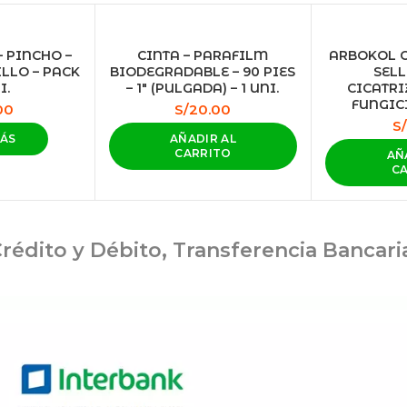
– PINCHO –
CINTA – PARAFILM
ARBOKOL C
ILLO – PACK
BIODEGRADABLE – 90 PIES
SELL
I.
– 1″ (PULGADA) – 1 UNI.
CICATRI
FUNGICI
00
S/
20.00
S/
MÁS
AÑADIR AL
CARRITO
AÑ
C
rédito y Débito, Transferencia Bancar