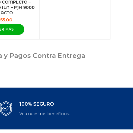
 COMPLETO –
ILA – PJH 9000
 JACTO
/
55.00
ER MÁS
ia y Pagos Contra Entrega
100% SEGURO
Vea nuestros beneficios.