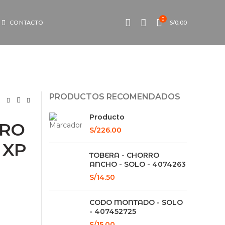
0
CONTACTO
S/
0.00
PRODUCTOS RECOMENDADOS
Producto
DRO
S/
226.00
 XP
TOBERA - CHORRO
ANCHO - SOLO - 4074263
S/
14.50
CODO MONTADO - SOLO
- 407452725
ntidad
S/
15.00