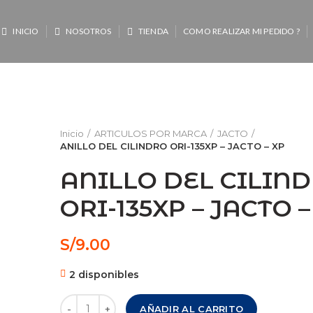
INICIO
NOSOTROS
TIENDA
COMO REALIZAR MI PEDIDO ?
Inicio
ARTICULOS POR MARCA
JACTO
ANILLO DEL CILINDRO ORI-135XP – JACTO – XP
ANILLO DEL CILIN
ORI-135XP – JACTO –
S/
9.00
2 disponibles
ANILLO DEL CILINDRO ORI-135XP - JACTO - XP ca
AÑADIR AL CARRITO