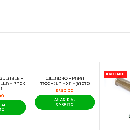
AGOTADO
GULABLE –
CILINDRO – PARA
LLA – PACK
MOCHILA – XP – JACTO
I.
S/
30.00
00
AÑADIR AL
CARRITO
 AL
TO