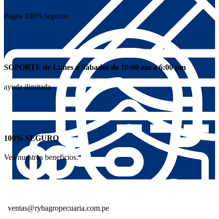
Pagos 100% seguros.
SOPORTE de Lunes a Sábados de 10:00 am a 6:00 pm
ayuda ilimitada.
100% SEGURO
Vea nuestros beneficios.
ventas@rybagropecuaria.com.pe