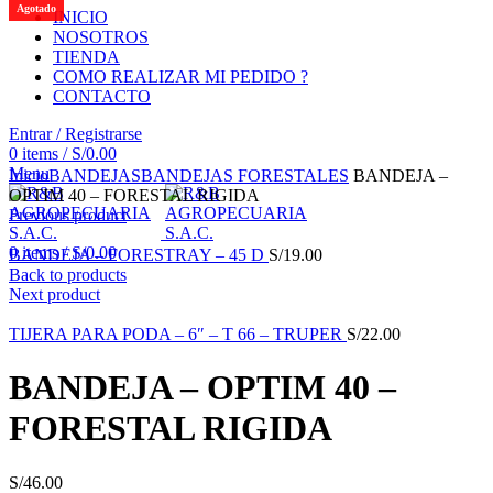
Agotado
INICIO
NOSOTROS
TIENDA
COMO REALIZAR MI PEDIDO ?
CONTACTO
Entrar / Registrarse
0
items
/
S/
0.00
Click to enlarge
Menu
Inicio
BANDEJAS
BANDEJAS FORESTALES
BANDEJA –
OPTIM 40 – FORESTAL RIGIDA
Previous product
0
items
/
S/
0.00
BANDEJA – FORESTRAY – 45 D
S/
19.00
Back to products
Next product
TIJERA PARA PODA – 6″ – T 66 – TRUPER
S/
22.00
BANDEJA – OPTIM 40 –
FORESTAL RIGIDA
S/
46.00