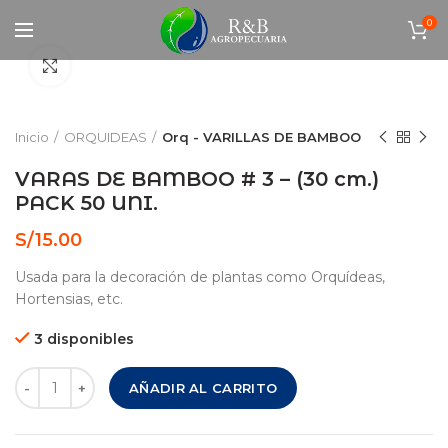
0
Click to enlarge
Inicio
ORQUIDEAS
Orq - VARILLAS DE BAMBOO
VARAS DE BAMBOO # 3 – (30 cm.)
PACK 50 UNI.
S/
15.00
Usada para la decoración de plantas como Orquídeas,
Hortensias, etc.
3 disponibles
VARAS DE BAMBOO # 3 – (30 cm.) PACK 50 UNI. cantidad
AÑADIR AL CARRITO