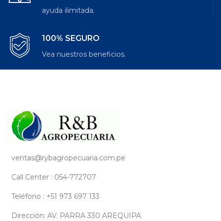
ayuda ilimitada.
100% SEGURO
Vea nuestros beneficios.
ventas@rybagropecuaria.com.pe
Call Center : 054-772707
Teléfono : +51 973 697 133
Dirección: AV. PARRA 330 AREQUIPA